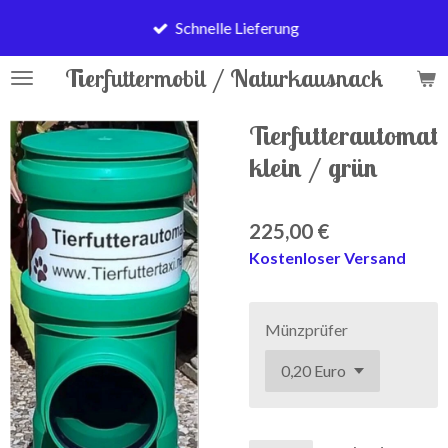
Zum
Schnelle Lieferung
Hauptinhalt
springen
Tierfuttermobil / Naturkausnack
Tierfutterautomat
klein / grün
225,00 €
Kostenloser Versand
Münzprüfer