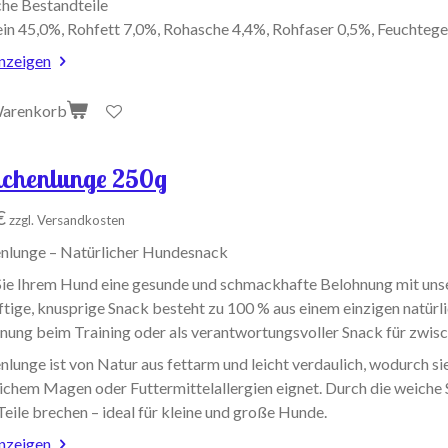
che Bestandteile
in 45,0%, Rohfett 7,0%, Rohasche 4,4%, Rohfaser 0,5%, Feuchteg
anzeigen
Warenkorb
chenlunge 250g
€
zzgl. Versandkosten
nlunge – Natürlicher Hundesnack
ie Ihrem Hund eine gesunde und schmackhafte Belohnung mit uns
ftige, knusprige Snack besteht zu 100 % aus einem einzigen natürli
hnung beim Training oder als verantwortungsvoller Snack für zwis
lunge ist von Natur aus fettarm und leicht verdaulich, wodurch si
chem Magen oder Futtermittelallergien eignet. Durch die weiche St
Teile brechen – ideal für kleine und große Hunde.
anzeigen