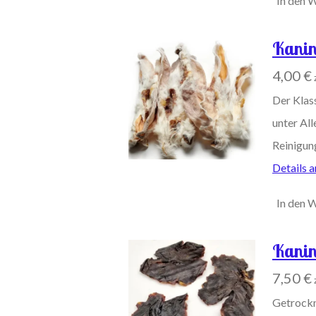
In den 
Kanin
4,00 €
Der Klas
unter All
Reinigun
Details 
In den 
Kanin
7,50 €
Getrockn