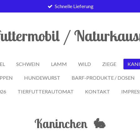
Schnelle Lieferung
futtermobil / Naturkau
EL
SCHWEIN
LAMM
WILD
ZIEGE
KAN
PPEN
HUNDEWURST
BARF-PRODUKTE / DOSEN
026
TIERFUTTERAUTOMAT
KONTAKT
IMPRE
Kaninchen 🐇