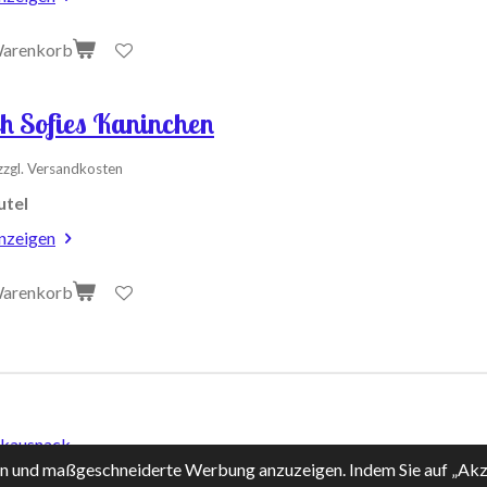
Warenkorb
ch Sofies Kaninchen
zzgl. Versandkosten
utel
anzeigen
Warenkorb
rkausnack
rn und maßgeschneiderte Werbung anzuzeigen. Indem Sie auf „Akz