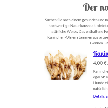
Der na
Suchen Sie nach einem gesunden und n
hochwertige Naturkausnack bietet ni
natürliche Weise. Das enthaltene Fe
Kaninchen-Ohren stammen aus artgere
Gönnen Sie
Kanin
4,00 €
Kaninche
egal ob k
Hunde ei
natürlic
Details 