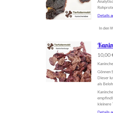
Analytis
Rohprote
Details 
In den 
Kanin
10,00 
Kaninche
Gönnen S
Dieser lu
als Belo
Kaninchen
empfindli
kleinere 
Details 