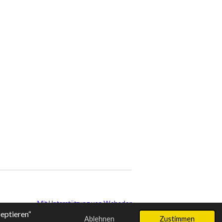
Mit Unterstützung von
Webador
eptieren“
Ablehnen
Zustimmen