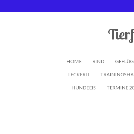
Zum
Hauptinhalt
springen
Tier
HOME
RIND
GEFLÜG
LECKERLI
TRAININGSHA
HUNDEEIS
TERMINE 2