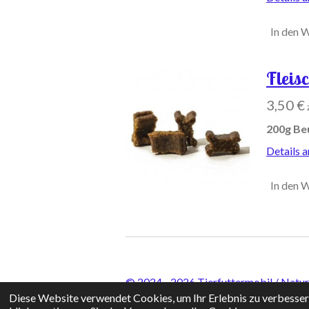
In den 
Fleis
3,50 €
200g Be
Details 
In den 
© 2024 - 2026 Tierfuttermobil / Natu
Diese Website verwendet Cookies, um Ihr Erlebnis zu verbesse