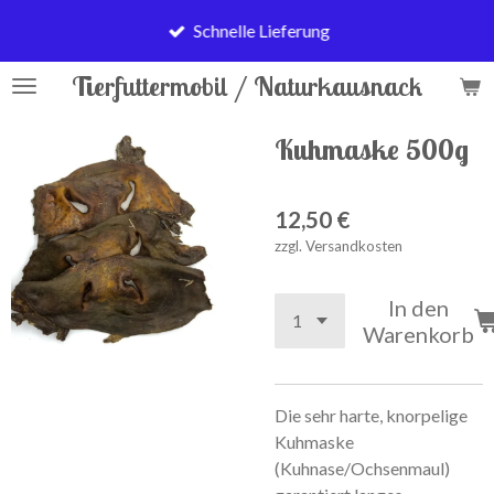
Zum
Schnelle Lieferung
Hauptinhalt
springen
Tierfuttermobil / Naturkausnack
Kuhmaske 500g
12,50 €
zzgl. Versandkosten
In den
Warenkorb
Die sehr harte, knorpelige
Kuhmaske
(Kuhnase/Ochsenmaul)