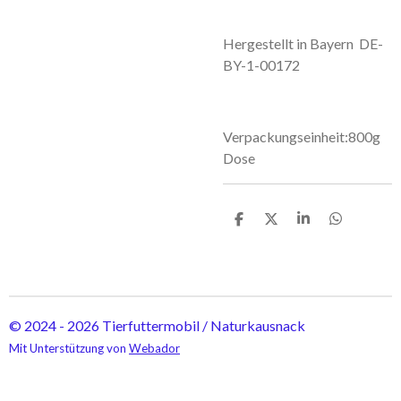
Hergestellt in Bayern DE-
BY-1-00172
Verpackungseinheit:800g
Dose
T
T
T
T
e
e
e
e
i
i
i
i
l
l
l
l
e
e
e
e
n
n
n
n
© 2024 - 2026 Tierfuttermobil / Naturkausnack
Mit Unterstützung von
Webador