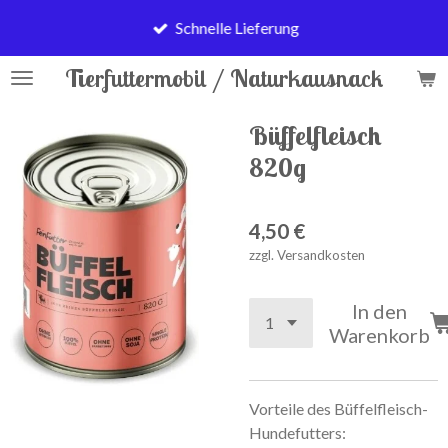
Zum
Schnelle Lieferung
Hauptinhalt
springen
Tierfuttermobil / Naturkausnack
Büffelfleisch
820g
4,50 €
zzgl. Versandkosten
In den
Warenkorb
Vorteile des Büffelfleisch-
Hundefutters: