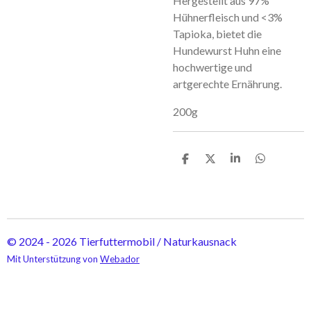
Hergestellt aus 97%
Hühnerfleisch und <3%
Tapioka, bietet die
Hundewurst Huhn eine
hochwertige und
artgerechte Ernährung.
200g
T
T
T
T
e
e
e
e
i
i
i
i
l
l
l
l
e
e
e
e
n
n
n
n
© 2024 - 2026 Tierfuttermobil / Naturkausnack
Mit Unterstützung von
Webador