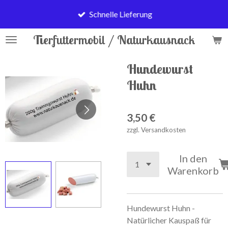
Zum
Schnelle Lieferung
Hauptinhalt
springen
Tierfuttermobil / Naturkausnack
Hundewurst
Huhn
3,50 €
zzgl. Versandkosten
In den
Warenkorb
Hundewurst Huhn -
Natürlicher Kauspaß für