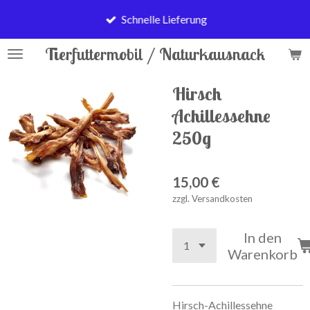
Zum
Schnelle Lieferung
Hauptinhalt
springen
Tierfuttermobil / Naturkausnack
Hirsch
Achillessehne
250g
15,00 €
zzgl. Versandkosten
In den
Warenkorb
Hirsch-Achillessehne