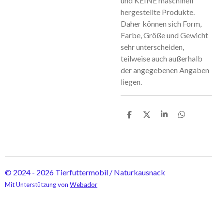
und KEINE maschinell
hergestellte Produkte.
Daher können sich Form,
Farbe, Größe und Gewicht
sehr unterscheiden,
teilweise auch außerhalb
der angegebenen Angaben
liegen.
T
T
T
T
e
e
e
e
i
i
i
i
l
l
l
l
e
e
e
e
n
n
n
n
© 2024 - 2026 Tierfuttermobil / Naturkausnack
Mit Unterstützung von
Webador