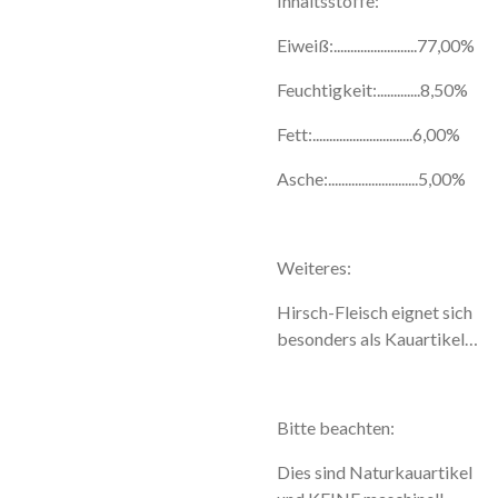
Inhaltsstoffe:
Eiweiß:.........................77,00%
Feuchtigkeit:.............8,50%
Fett:..............................6,00%
Asche:...........................5,00%
Weiteres:
Hirsch-Fleisch eignet sich
besonders als Kauartikel…
Bitte beachten:
Dies sind Naturkauartikel