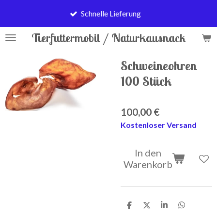
Zum
Schnelle Lieferung
Hauptinhalt
springen
Tierfuttermobil / Naturkausnack
Schweineohren
100 Stück
100,00 €
Kostenloser Versand
In den
Warenkorb
T
T
T
T
e
e
e
e